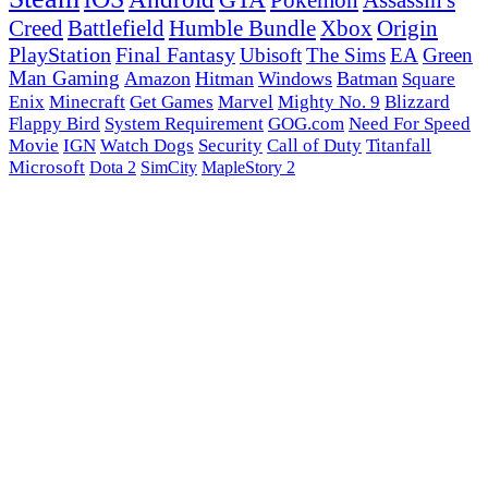
GTA
Pokémon
Assassin's
Creed
Battlefield
Humble Bundle
Xbox
Origin
PlayStation
Final Fantasy
Ubisoft
The Sims
EA
Green
Man Gaming
Amazon
Hitman
Windows
Batman
Square
Enix
Minecraft
Get Games
Marvel
Mighty No. 9
Blizzard
Flappy Bird
System Requirement
GOG.com
Need For Speed
Movie
IGN
Watch Dogs
Security
Call of Duty
Titanfall
Microsoft
Dota 2
SimCity
MapleStory 2