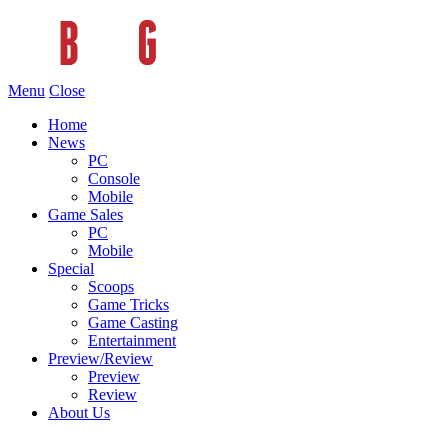
Menu
Close
Home
News
PC
Console
Mobile
Game Sales
PC
Mobile
Special
Scoops
Game Tricks
Game Casting
Entertainment
Preview/Review
Preview
Review
About Us