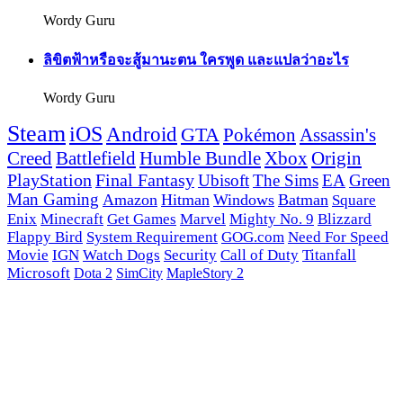
Wordy Guru
ลิขิตฟ้าหรือจะสู้มานะตน ใครพูด และแปลว่าอะไร
Wordy Guru
Steam
iOS
Android
GTA
Pokémon
Assassin's
Creed
Battlefield
Humble Bundle
Xbox
Origin
PlayStation
Final Fantasy
Ubisoft
The Sims
EA
Green
Man Gaming
Amazon
Hitman
Windows
Batman
Square
Enix
Minecraft
Get Games
Marvel
Mighty No. 9
Blizzard
Flappy Bird
System Requirement
GOG.com
Need For Speed
Movie
IGN
Watch Dogs
Security
Call of Duty
Titanfall
Microsoft
Dota 2
SimCity
MapleStory 2