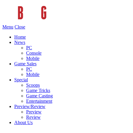
Menu
Close
Home
News
PC
Console
Mobile
Game Sales
PC
Mobile
Special
Scoops
Game Tricks
Game Casting
Entertainment
Preview/Review
Preview
Review
About Us