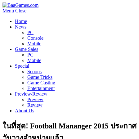
Menu
Close
Home
News
PC
Console
Mobile
Game Sales
PC
Mobile
Special
Scoops
Game Tricks
Game Casting
Entertainment
Preview/Review
Preview
Review
About Us
ในที่สุด! Football Mananger 2015 ประกาศ
วันวางจำหน่ายแล้ว