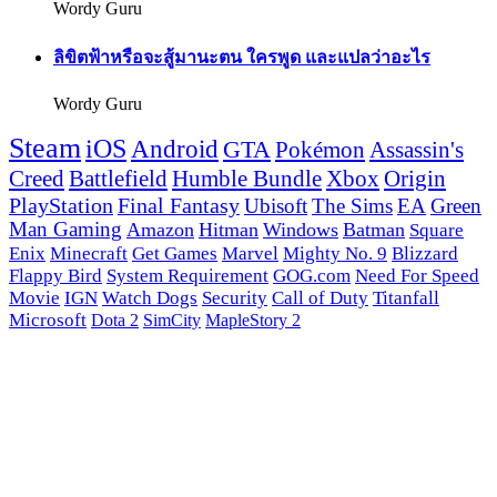
Wordy Guru
ลิขิตฟ้าหรือจะสู้มานะตน ใครพูด และแปลว่าอะไร
Wordy Guru
Steam
iOS
Android
GTA
Pokémon
Assassin's
Creed
Battlefield
Humble Bundle
Xbox
Origin
PlayStation
Final Fantasy
Ubisoft
The Sims
EA
Green
Man Gaming
Amazon
Hitman
Windows
Batman
Square
Enix
Minecraft
Get Games
Marvel
Mighty No. 9
Blizzard
Flappy Bird
System Requirement
GOG.com
Need For Speed
Movie
IGN
Watch Dogs
Security
Call of Duty
Titanfall
Microsoft
Dota 2
SimCity
MapleStory 2