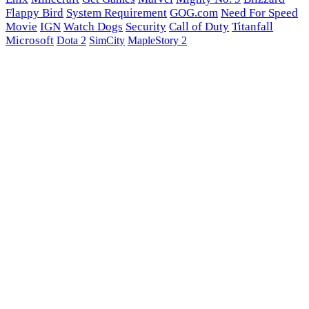
Flappy Bird
System Requirement
GOG.com
Need For Speed
Movie
IGN
Watch Dogs
Security
Call of Duty
Titanfall
Microsoft
Dota 2
SimCity
MapleStory 2