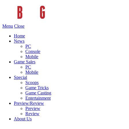
Menu
Close
Home
News
PC
Console
Mobile
Game Sales
PC
Mobile
Special
Scoops
Game Tricks
Game Casting
Entertainment
Preview/Review
Preview
Review
About Us