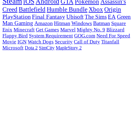
Steam
iOS
Android
GTA
Pokémon
Assassin's
Creed
Battlefield
Humble Bundle
Xbox
Origin
PlayStation
Final Fantasy
Ubisoft
The Sims
EA
Green
Man Gaming
Amazon
Hitman
Windows
Batman
Square
Enix
Minecraft
Get Games
Marvel
Mighty No. 9
Blizzard
Flappy Bird
System Requirement
GOG.com
Need For Speed
Movie
IGN
Watch Dogs
Security
Call of Duty
Titanfall
Microsoft
Dota 2
SimCity
MapleStory 2