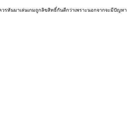
 ควรหันมาเล่นเกมถูกลิขสิทธิ์กันดีกว่าเพราะนอกจากจะมีปัญหา