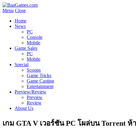
Menu
Close
Home
News
PC
Console
Mobile
Game Sales
PC
Mobile
Special
Scoops
Game Tricks
Game Casting
Entertainment
Preview/Review
Preview
Review
About Us
เกม GTA V เวอร์ชัน PC โผล่บน Torrent ห