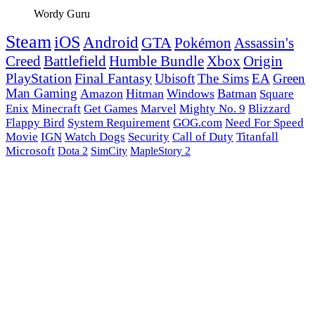
Wordy Guru
Steam
iOS
Android
GTA
Pokémon
Assassin's
Creed
Battlefield
Humble Bundle
Xbox
Origin
PlayStation
Final Fantasy
Ubisoft
The Sims
EA
Green
Man Gaming
Amazon
Hitman
Windows
Batman
Square
Enix
Minecraft
Get Games
Marvel
Mighty No. 9
Blizzard
Flappy Bird
System Requirement
GOG.com
Need For Speed
Movie
IGN
Watch Dogs
Security
Call of Duty
Titanfall
Microsoft
Dota 2
SimCity
MapleStory 2