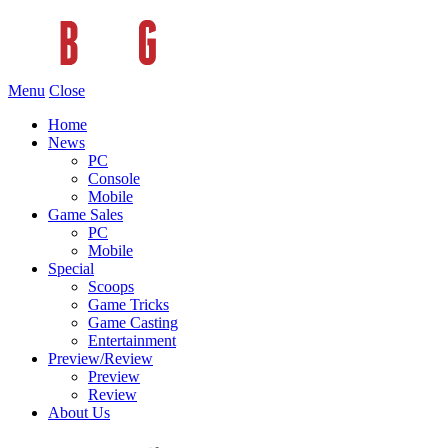
Menu
Close
Home
News
PC
Console
Mobile
Game Sales
PC
Mobile
Special
Scoops
Game Tricks
Game Casting
Entertainment
Preview/Review
Preview
Review
About Us