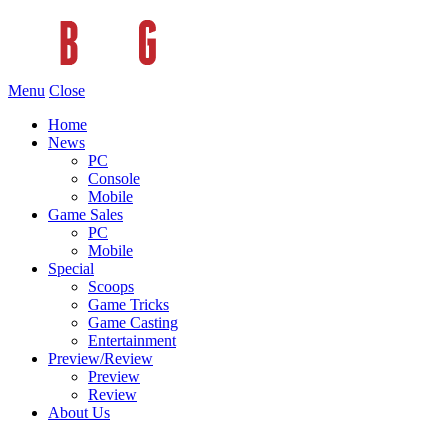
Menu
Close
Home
News
PC
Console
Mobile
Game Sales
PC
Mobile
Special
Scoops
Game Tricks
Game Casting
Entertainment
Preview/Review
Preview
Review
About Us