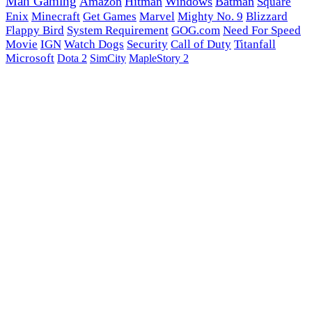
Man Gaming
Amazon
Hitman
Windows
Batman
Square
Enix
Minecraft
Get Games
Marvel
Mighty No. 9
Blizzard
Flappy Bird
System Requirement
GOG.com
Need For Speed
Movie
IGN
Watch Dogs
Security
Call of Duty
Titanfall
Microsoft
Dota 2
SimCity
MapleStory 2