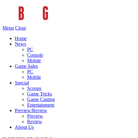
Menu
Close
Home
News
PC
Console
Mobile
Game Sales
PC
Mobile
Special
Scoops
Game Tricks
Game Casting
Entertainment
Preview/Review
Preview
Review
About Us