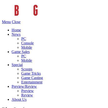
Menu
Close
Home
News
PC
Console
Mobile
Game Sales
PC
Mobile
Special
Scoops
Game Tricks
Game Casting
Entertainment
Preview/Review
Preview
Review
About Us