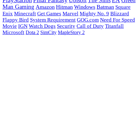
PlayStation
Final Fantasy
Ubisoft
The Sims
EA
Green
Man Gaming
Amazon
Hitman
Windows
Batman
Square
Enix
Minecraft
Get Games
Marvel
Mighty No. 9
Blizzard
Flappy Bird
System Requirement
GOG.com
Need For Speed
Movie
IGN
Watch Dogs
Security
Call of Duty
Titanfall
Microsoft
Dota 2
SimCity
MapleStory 2