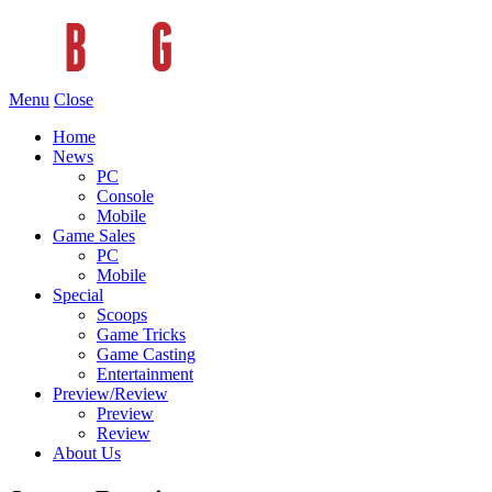
Menu
Close
Home
News
PC
Console
Mobile
Game Sales
PC
Mobile
Special
Scoops
Game Tricks
Game Casting
Entertainment
Preview/Review
Preview
Review
About Us