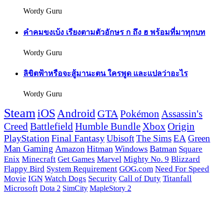
Wordy Guru
คำคมขงเบ้ง เรียงตามตัวอักษร ก ถึง ฮ พร้อมที่มาทุกบท
Wordy Guru
ลิขิตฟ้าหรือจะสู้มานะตน ใครพูด และแปลว่าอะไร
Wordy Guru
Steam
iOS
Android
GTA
Pokémon
Assassin's
Creed
Battlefield
Humble Bundle
Xbox
Origin
PlayStation
Final Fantasy
Ubisoft
The Sims
EA
Green
Man Gaming
Amazon
Hitman
Windows
Batman
Square
Enix
Minecraft
Get Games
Marvel
Mighty No. 9
Blizzard
Flappy Bird
System Requirement
GOG.com
Need For Speed
Movie
IGN
Watch Dogs
Security
Call of Duty
Titanfall
Microsoft
Dota 2
SimCity
MapleStory 2