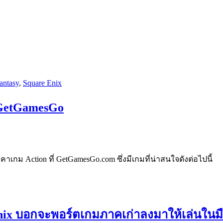
antasy
,
Square Enix
่ GetGamesGo
าเกม Action ที่ GetGamesGo.com ซึ่งมีเกมที่น่าสนใจดังต่อไปนี้
nix บอกจะพอร์ตเกมภาคเก่าลงมาให้เล่นในมื