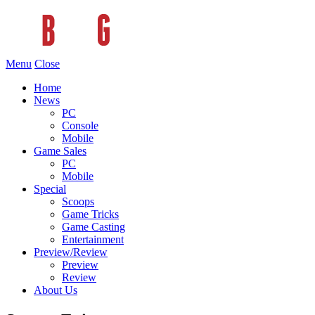
Menu
Close
Home
News
PC
Console
Mobile
Game Sales
PC
Mobile
Special
Scoops
Game Tricks
Game Casting
Entertainment
Preview/Review
Preview
Review
About Us