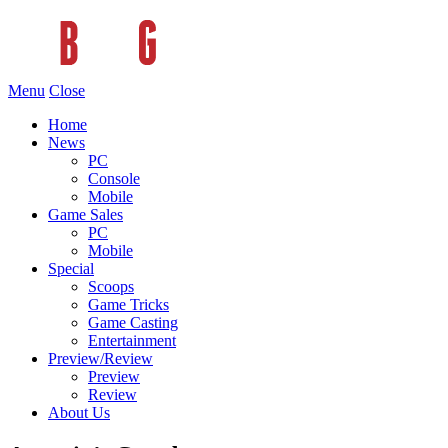
Menu
Close
Home
News
PC
Console
Mobile
Game Sales
PC
Mobile
Special
Scoops
Game Tricks
Game Casting
Entertainment
Preview/Review
Preview
Review
About Us