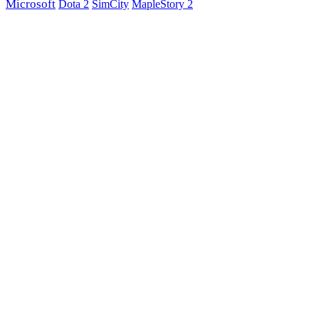
Microsoft
Dota 2
SimCity
MapleStory 2