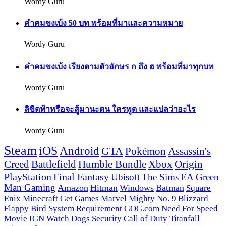
Wordy Guru
คำคมขงเบ้ง 50 บท พร้อมที่มาและความหมาย
Wordy Guru
คำคมขงเบ้ง เรียงตามตัวอักษร ก ถึง ฮ พร้อมที่มาทุกบท
Wordy Guru
ลิขิตฟ้าหรือจะสู้มานะตน ใครพูด และแปลว่าอะไร
Wordy Guru
Steam
iOS
Android
GTA
Pokémon
Assassin's
Creed
Battlefield
Humble Bundle
Xbox
Origin
PlayStation
Final Fantasy
Ubisoft
The Sims
EA
Green
Man Gaming
Amazon
Hitman
Windows
Batman
Square
Enix
Minecraft
Get Games
Marvel
Mighty No. 9
Blizzard
Flappy Bird
System Requirement
GOG.com
Need For Speed
Movie
IGN
Watch Dogs
Security
Call of Duty
Titanfall