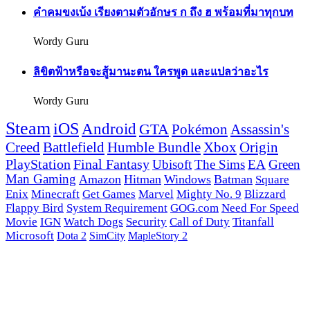
คำคมขงเบ้ง เรียงตามตัวอักษร ก ถึง ฮ พร้อมที่มาทุกบท
Wordy Guru
ลิขิตฟ้าหรือจะสู้มานะตน ใครพูด และแปลว่าอะไร
Wordy Guru
Steam
iOS
Android
GTA
Pokémon
Assassin's
Creed
Battlefield
Humble Bundle
Xbox
Origin
PlayStation
Final Fantasy
Ubisoft
The Sims
EA
Green
Man Gaming
Amazon
Hitman
Windows
Batman
Square
Enix
Minecraft
Get Games
Marvel
Mighty No. 9
Blizzard
Flappy Bird
System Requirement
GOG.com
Need For Speed
Movie
IGN
Watch Dogs
Security
Call of Duty
Titanfall
Microsoft
Dota 2
SimCity
MapleStory 2