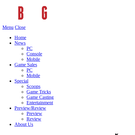
Menu
Close
Home
News
PC
Console
Mobile
Game Sales
PC
Mobile
Special
Scoops
Game Tricks
Game Casting
Entertainment
Preview/Review
Preview
Review
About Us