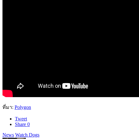
ที่มา:
Polygon
Tweet
Share
0
News
Watch Dogs