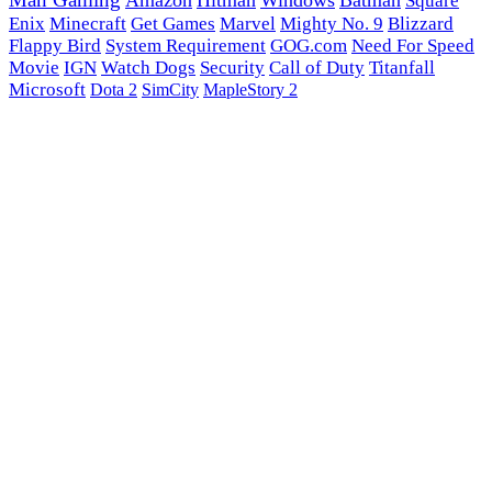
Man Gaming
Amazon
Hitman
Windows
Batman
Square
Enix
Minecraft
Get Games
Marvel
Mighty No. 9
Blizzard
Flappy Bird
System Requirement
GOG.com
Need For Speed
Movie
IGN
Watch Dogs
Security
Call of Duty
Titanfall
Microsoft
Dota 2
SimCity
MapleStory 2