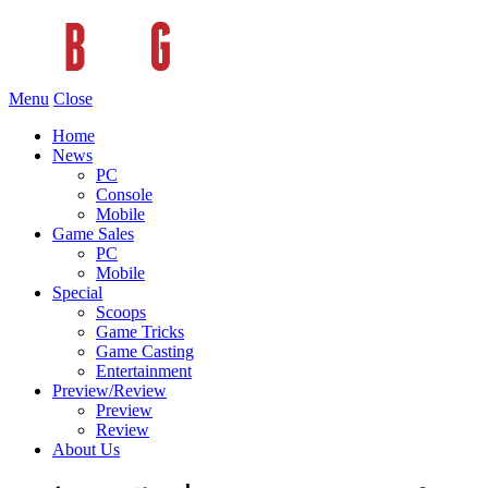
Menu
Close
Home
News
PC
Console
Mobile
Game Sales
PC
Mobile
Special
Scoops
Game Tricks
Game Casting
Entertainment
Preview/Review
Preview
Review
About Us