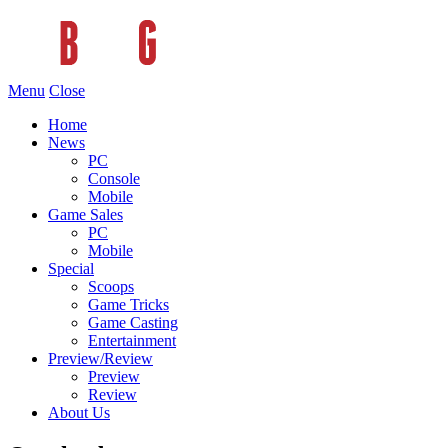
Menu
Close
Home
News
PC
Console
Mobile
Game Sales
PC
Mobile
Special
Scoops
Game Tricks
Game Casting
Entertainment
Preview/Review
Preview
Review
About Us