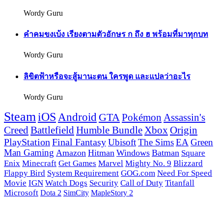
Wordy Guru
คำคมขงเบ้ง เรียงตามตัวอักษร ก ถึง ฮ พร้อมที่มาทุกบท
Wordy Guru
ลิขิตฟ้าหรือจะสู้มานะตน ใครพูด และแปลว่าอะไร
Wordy Guru
Steam
iOS
Android
GTA
Pokémon
Assassin's
Creed
Battlefield
Humble Bundle
Xbox
Origin
PlayStation
Final Fantasy
Ubisoft
The Sims
EA
Green
Man Gaming
Amazon
Hitman
Windows
Batman
Square
Enix
Minecraft
Get Games
Marvel
Mighty No. 9
Blizzard
Flappy Bird
System Requirement
GOG.com
Need For Speed
Movie
IGN
Watch Dogs
Security
Call of Duty
Titanfall
Microsoft
Dota 2
SimCity
MapleStory 2