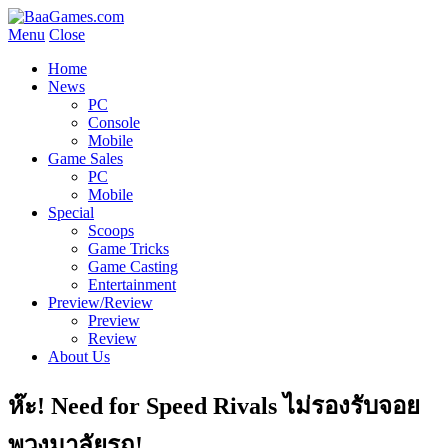
Menu
Close
Home
News
PC
Console
Mobile
Game Sales
PC
Mobile
Special
Scoops
Game Tricks
Game Casting
Entertainment
Preview/Review
Preview
Review
About Us
ห๊ะ! Need for Speed Rivals ไม่รองรับจอย
พวงมาลัยรถ!