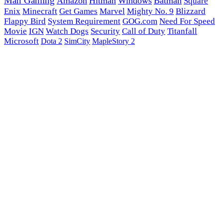
Man Gaming
Amazon
Hitman
Windows
Batman
Square
Enix
Minecraft
Get Games
Marvel
Mighty No. 9
Blizzard
Flappy Bird
System Requirement
GOG.com
Need For Speed
Movie
IGN
Watch Dogs
Security
Call of Duty
Titanfall
Microsoft
Dota 2
SimCity
MapleStory 2