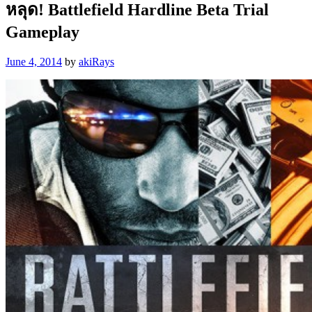
หลุด! Battlefield Hardline Beta Trial
Gameplay
June 4, 2014
by
akiRays