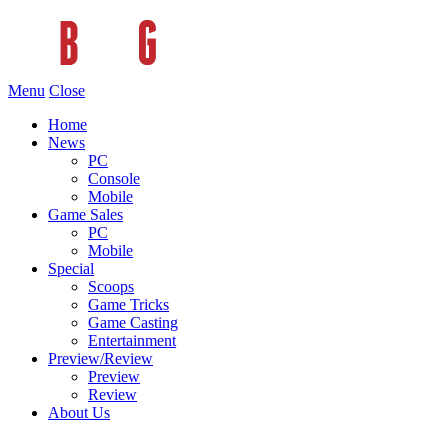
Menu
Close
Home
News
PC
Console
Mobile
Game Sales
PC
Mobile
Special
Scoops
Game Tricks
Game Casting
Entertainment
Preview/Review
Preview
Review
About Us