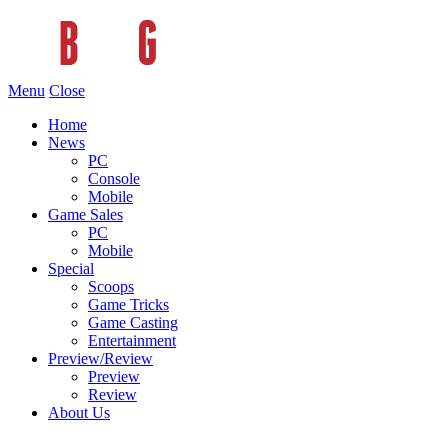
Menu
Close
Home
News
PC
Console
Mobile
Game Sales
PC
Mobile
Special
Scoops
Game Tricks
Game Casting
Entertainment
Preview/Review
Preview
Review
About Us