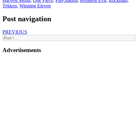
Harvest Moon
,
One Piece
,
PlayStation
,
Resident Evil
,
Rockman
,
Tekken
,
Winning Eleven
Post navigation
PREVIOUS
Advertisements