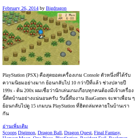
February 26, 2014
by
Bigdragon
PlayStation (PSX) คือสุดยอดเครื่องเกม Console ตัวหนึ่งที่ได้รับ
ความนิยมอย่างมาก ย้อนกลับไป 10 กว่าปีที่แล้ว ช่วงปลายปี
199x - ต้น 200x ผมเชื่อว่านักเล่นเกมเกือบทุกคนต้องมีเจ้าเครื่อง
นี้ติดบ้านอย่างแน่นอนครับ วันนี้ทีมงาน BaaGames จะพาเพื่อน ๆ
ย้อนกลับไปดู 15 เกมบน PlayStation ที่ฮิตถล่มทลายในบ้านเรา
กัน
อ่านเพิ่มเติม
Scoops
Digimon
,
Dragon Ball
,
Dragon Quest
,
Final Fantasy
,