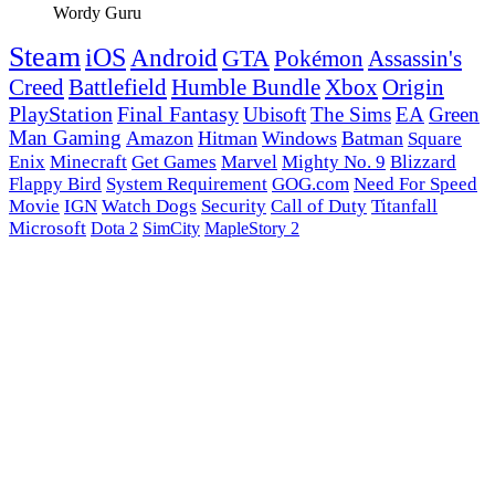
Wordy Guru
Steam
iOS
Android
GTA
Pokémon
Assassin's
Creed
Battlefield
Humble Bundle
Xbox
Origin
PlayStation
Final Fantasy
Ubisoft
The Sims
EA
Green
Man Gaming
Amazon
Hitman
Windows
Batman
Square
Enix
Minecraft
Get Games
Marvel
Mighty No. 9
Blizzard
Flappy Bird
System Requirement
GOG.com
Need For Speed
Movie
IGN
Watch Dogs
Security
Call of Duty
Titanfall
Microsoft
Dota 2
SimCity
MapleStory 2