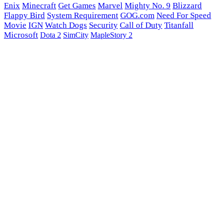
Enix
Minecraft
Get Games
Marvel
Mighty No. 9
Blizzard
Flappy Bird
System Requirement
GOG.com
Need For Speed
Movie
IGN
Watch Dogs
Security
Call of Duty
Titanfall
Microsoft
Dota 2
SimCity
MapleStory 2