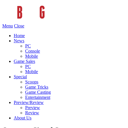
Menu
Close
Home
News
PC
Console
Mobile
Game Sales
PC
Mobile
Special
Scoops
Game Tricks
Game Casting
Entertainment
Preview/Review
Preview
Review
About Us