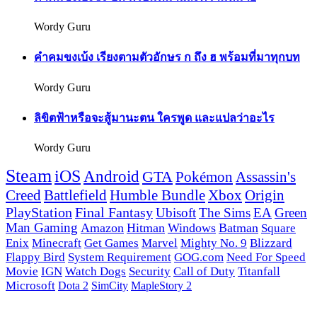
Wordy Guru
คำคมขงเบ้ง เรียงตามตัวอักษร ก ถึง ฮ พร้อมที่มาทุกบท
Wordy Guru
ลิขิตฟ้าหรือจะสู้มานะตน ใครพูด และแปลว่าอะไร
Wordy Guru
Steam
iOS
Android
GTA
Pokémon
Assassin's
Creed
Battlefield
Humble Bundle
Xbox
Origin
PlayStation
Final Fantasy
Ubisoft
The Sims
EA
Green
Man Gaming
Amazon
Hitman
Windows
Batman
Square
Enix
Minecraft
Get Games
Marvel
Mighty No. 9
Blizzard
Flappy Bird
System Requirement
GOG.com
Need For Speed
Movie
IGN
Watch Dogs
Security
Call of Duty
Titanfall
Microsoft
Dota 2
SimCity
MapleStory 2