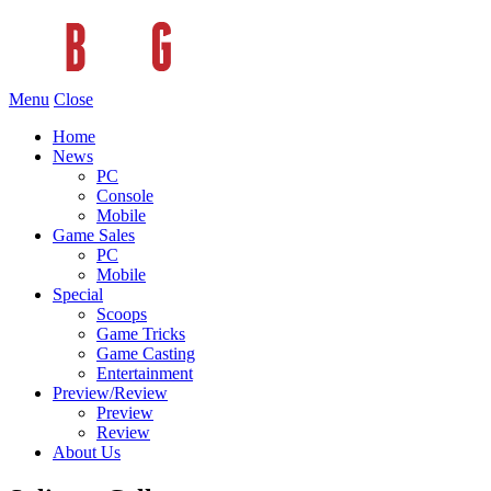
Menu
Close
Home
News
PC
Console
Mobile
Game Sales
PC
Mobile
Special
Scoops
Game Tricks
Game Casting
Entertainment
Preview/Review
Preview
Review
About Us