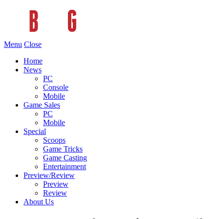
Menu
Close
Home
News
PC
Console
Mobile
Game Sales
PC
Mobile
Special
Scoops
Game Tricks
Game Casting
Entertainment
Preview/Review
Preview
Review
About Us