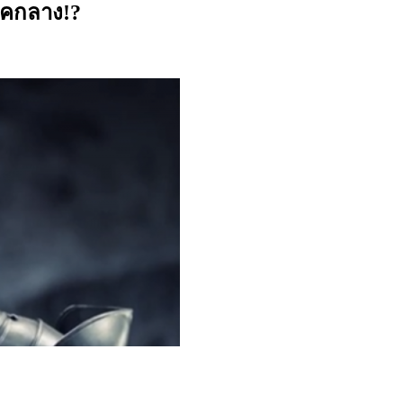
ุคกลาง!?