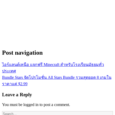
Post navigation
ไอร์แลนด์เหนือ แจกฟรี Minecraft สำหรับโรงเรียนมัธยมทั่ว
ประเทศ
Bundle Stars จัดโปรโมชั่น All Stars Bundle รวมสุดยอด 8 เกมใน
ราคาแค่ $2.99
Leave a Reply
You must be logged in to post a comment.