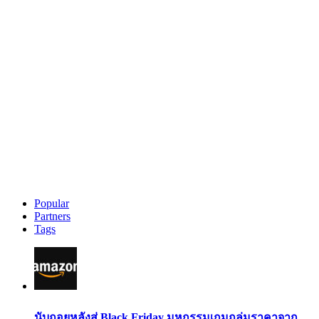
Popular
Partners
Tags
นับถอยหลังสู่ Black Friday มหกรรมเกมถล่มราคาจาก