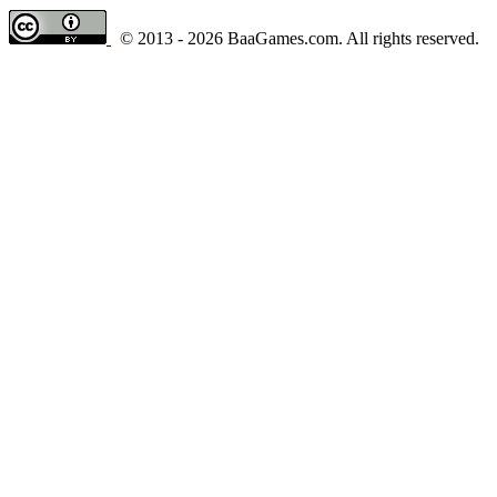
© 2013 - 2026 BaaGames.com. All rights reserved.