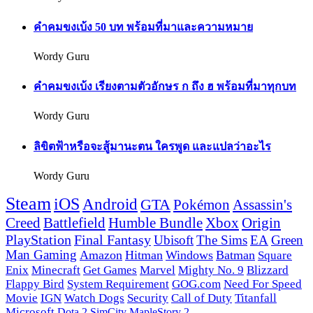
คำคมขงเบ้ง 50 บท พร้อมที่มาและความหมาย
Wordy Guru
คำคมขงเบ้ง เรียงตามตัวอักษร ก ถึง ฮ พร้อมที่มาทุกบท
Wordy Guru
ลิขิตฟ้าหรือจะสู้มานะตน ใครพูด และแปลว่าอะไร
Wordy Guru
Steam
iOS
Android
GTA
Pokémon
Assassin's
Creed
Battlefield
Humble Bundle
Xbox
Origin
PlayStation
Final Fantasy
Ubisoft
The Sims
EA
Green
Man Gaming
Amazon
Hitman
Windows
Batman
Square
Enix
Minecraft
Get Games
Marvel
Mighty No. 9
Blizzard
Flappy Bird
System Requirement
GOG.com
Need For Speed
Movie
IGN
Watch Dogs
Security
Call of Duty
Titanfall
Microsoft
Dota 2
SimCity
MapleStory 2