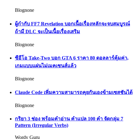
Blognone
ผู้กำกับ FF7 Revelation บอกเนื้อเรื่องหลักจะจบสมบูรณ์
ถ้ามี DLC จะเป็นเนื้อเรื่องเสริม
Blognone
ซีอีโอ Take-Two บอก GTA 6 ราคา 80 ดอลลาร์คุ้มค่า,
เกมแบบแผ่นไม่เมคเซนส์แล้ว
Blognone
Claude Code เพิ่มความสามารถคุยกันเองข้ามเซสชันได้
Blognone
กริยา 3 ช่อง พร้อมคำอ่าน คำแปล 100 คำ จัดกลุ่ม 7
Pattern (Irregular Verbs)
Wordy Guru