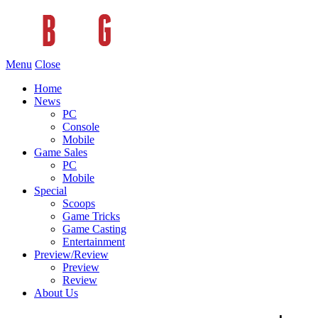
Menu
Close
Home
News
PC
Console
Mobile
Game Sales
PC
Mobile
Special
Scoops
Game Tricks
Game Casting
Entertainment
Preview/Review
Preview
Review
About Us