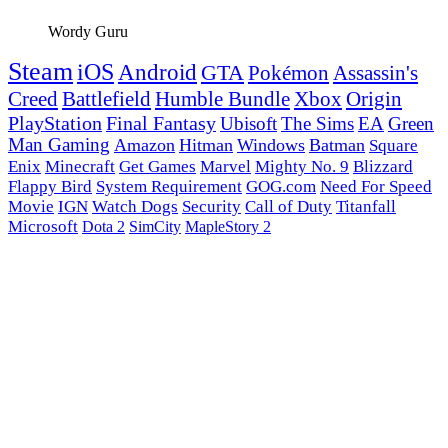
Wordy Guru
Steam
iOS
Android
GTA
Pokémon
Assassin's
Creed
Battlefield
Humble Bundle
Xbox
Origin
PlayStation
Final Fantasy
Ubisoft
The Sims
EA
Green
Man Gaming
Amazon
Hitman
Windows
Batman
Square
Enix
Minecraft
Get Games
Marvel
Mighty No. 9
Blizzard
Flappy Bird
System Requirement
GOG.com
Need For Speed
Movie
IGN
Watch Dogs
Security
Call of Duty
Titanfall
Microsoft
Dota 2
SimCity
MapleStory 2