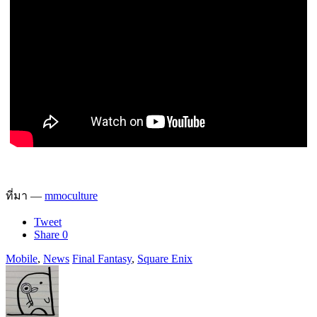
ที่มา —
mmoculture
Tweet
Share
0
Mobile
,
News
Final Fantasy
,
Square Enix