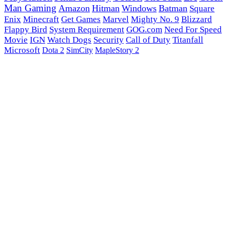
Man Gaming
Amazon
Hitman
Windows
Batman
Square
Enix
Minecraft
Get Games
Marvel
Mighty No. 9
Blizzard
Flappy Bird
System Requirement
GOG.com
Need For Speed
Movie
IGN
Watch Dogs
Security
Call of Duty
Titanfall
Microsoft
Dota 2
SimCity
MapleStory 2