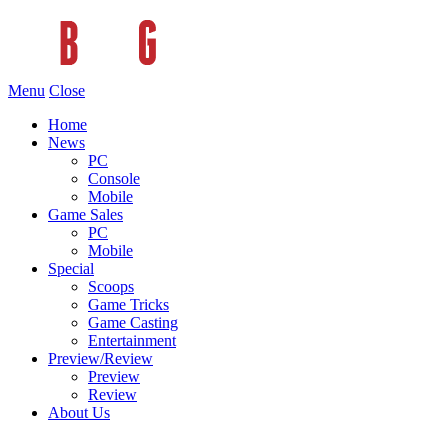
Menu
Close
Home
News
PC
Console
Mobile
Game Sales
PC
Mobile
Special
Scoops
Game Tricks
Game Casting
Entertainment
Preview/Review
Preview
Review
About Us