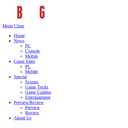
Menu
Close
Home
News
PC
Console
Mobile
Game Sales
PC
Mobile
Special
Scoops
Game Tricks
Game Casting
Entertainment
Preview/Review
Preview
Review
About Us