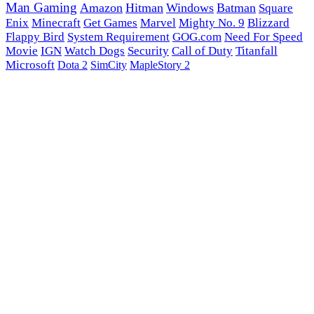
Man Gaming
Amazon
Hitman
Windows
Batman
Square
Enix
Minecraft
Get Games
Marvel
Mighty No. 9
Blizzard
Flappy Bird
System Requirement
GOG.com
Need For Speed
Movie
IGN
Watch Dogs
Security
Call of Duty
Titanfall
Microsoft
Dota 2
SimCity
MapleStory 2