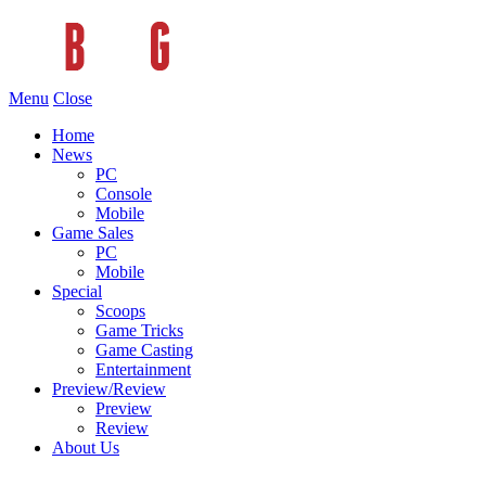
Menu
Close
Home
News
PC
Console
Mobile
Game Sales
PC
Mobile
Special
Scoops
Game Tricks
Game Casting
Entertainment
Preview/Review
Preview
Review
About Us