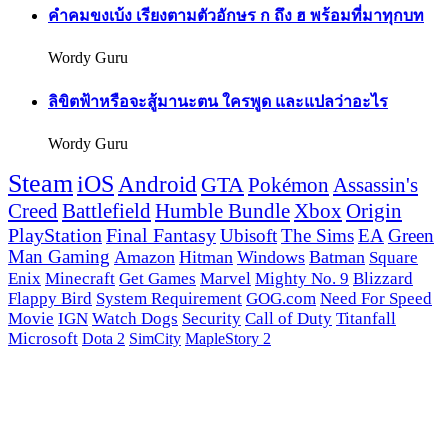
คำคมขงเบ้ง เรียงตามตัวอักษร ก ถึง ฮ พร้อมที่มาทุกบท
Wordy Guru
ลิขิตฟ้าหรือจะสู้มานะตน ใครพูด และแปลว่าอะไร
Wordy Guru
Steam
iOS
Android
GTA
Pokémon
Assassin's
Creed
Battlefield
Humble Bundle
Xbox
Origin
PlayStation
Final Fantasy
Ubisoft
The Sims
EA
Green
Man Gaming
Amazon
Hitman
Windows
Batman
Square
Enix
Minecraft
Get Games
Marvel
Mighty No. 9
Blizzard
Flappy Bird
System Requirement
GOG.com
Need For Speed
Movie
IGN
Watch Dogs
Security
Call of Duty
Titanfall
Microsoft
Dota 2
SimCity
MapleStory 2