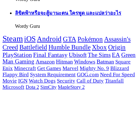
ลิขิตฟ้าหรือจะสู้มานะตน ใครพูด และแปลว่าอะไร
Wordy Guru
Steam
iOS
Android
GTA
Pokémon
Assassin's
Creed
Battlefield
Humble Bundle
Xbox
Origin
PlayStation
Final Fantasy
Ubisoft
The Sims
EA
Green
Man Gaming
Amazon
Hitman
Windows
Batman
Square
Enix
Minecraft
Get Games
Marvel
Mighty No. 9
Blizzard
Flappy Bird
System Requirement
GOG.com
Need For Speed
Movie
IGN
Watch Dogs
Security
Call of Duty
Titanfall
Microsoft
Dota 2
SimCity
MapleStory 2