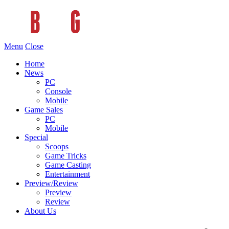
Menu
Close
Home
News
PC
Console
Mobile
Game Sales
PC
Mobile
Special
Scoops
Game Tricks
Game Casting
Entertainment
Preview/Review
Preview
Review
About Us