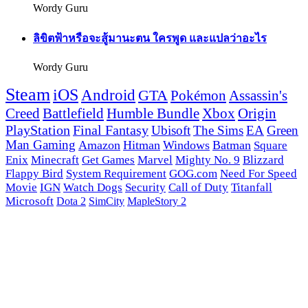
Wordy Guru
ลิขิตฟ้าหรือจะสู้มานะตน ใครพูด และแปลว่าอะไร
Wordy Guru
Steam
iOS
Android
GTA
Pokémon
Assassin's
Creed
Battlefield
Humble Bundle
Xbox
Origin
PlayStation
Final Fantasy
Ubisoft
The Sims
EA
Green
Man Gaming
Amazon
Hitman
Windows
Batman
Square
Enix
Minecraft
Get Games
Marvel
Mighty No. 9
Blizzard
Flappy Bird
System Requirement
GOG.com
Need For Speed
Movie
IGN
Watch Dogs
Security
Call of Duty
Titanfall
Microsoft
Dota 2
SimCity
MapleStory 2