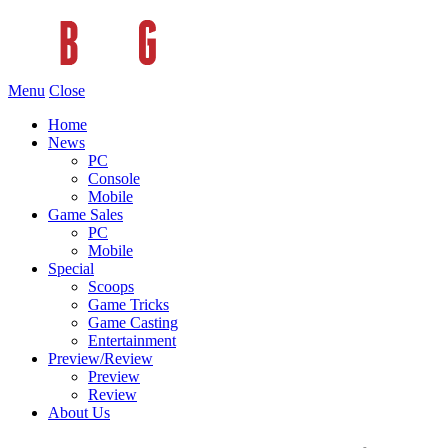
Menu
Close
Home
News
PC
Console
Mobile
Game Sales
PC
Mobile
Special
Scoops
Game Tricks
Game Casting
Entertainment
Preview/Review
Preview
Review
About Us