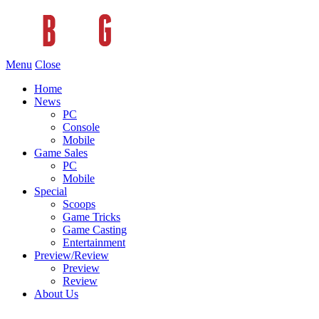
Menu
Close
Home
News
PC
Console
Mobile
Game Sales
PC
Mobile
Special
Scoops
Game Tricks
Game Casting
Entertainment
Preview/Review
Preview
Review
About Us