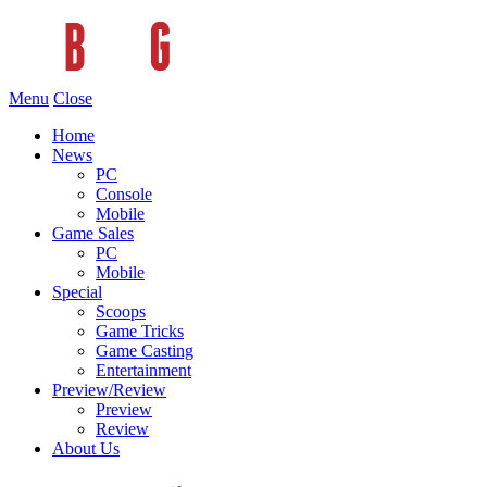
Menu
Close
Home
News
PC
Console
Mobile
Game Sales
PC
Mobile
Special
Scoops
Game Tricks
Game Casting
Entertainment
Preview/Review
Preview
Review
About Us