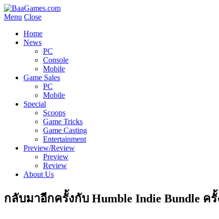
Menu
Close
Home
News
PC
Console
Mobile
Game Sales
PC
Mobile
Special
Scoops
Game Tricks
Game Casting
Entertainment
Preview/Review
Preview
Review
About Us
กลับมาอีกครั้งกับ Humble Indie Bundle ครั้ง