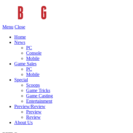
Menu
Close
Home
News
PC
Console
Mobile
Game Sales
PC
Mobile
Special
Scoops
Game Tricks
Game Casting
Entertainment
Preview/Review
Preview
Review
About Us