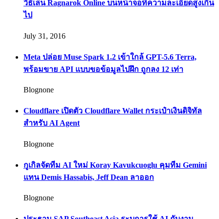
วิธีเล่น Ragnarok Online บนหน้าจอที่ความละเอียดสูงเกิน
ไป
July 31, 2016
Meta ปล่อย Muse Spark 1.2 เข้าใกล้ GPT-5.6 Terra,
พร้อมขาย API แบบขอข้อมูลไปฝึก ถูกลง 12 เท่า
Blognone
Cloudflare เปิดตัว Cloudflare Wallet กระเป๋าเงินดิจิทัล
สำหรับ AI Agent
Blognone
กูเกิลจัดทีม AI ใหม่ Koray Kavukcuoglu คุมทีม Gemini
แทน Demis Hassabis, Jeff Dean ลาออก
Blognone
ประธาน SAP Southeast Asia ระบุการใช้ AI กับงาน