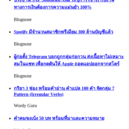
ทางการเงินต้องการความแม่นยำ 100%
Blognone
Spotify มีจำนวนสมาชิกพรีเมียม 300 ล้านบัญชีแล้ว
Blognone
ผู้ก่อตั้ง Telegram บอกถูกกลุ่มก่อกวน ส่งเนื้อหาไม่เหมาะ
สมในแชท เพื่อกดดันให้ Apple ถอดแอปออกจากสโตร์
Blognone
กริยา 3 ช่อง พร้อมคำอ่าน คำแปล 100 คำ จัดกลุ่ม 7
Pattern (Irregular Verbs)
Wordy Guru
คำคมขงเบ้ง 50 บท พร้อมที่มาและความหมาย