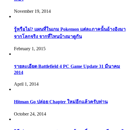
November 19, 2014
รู้หรือไม่? แผนที่ในเกม Pokemon แต่ละภาคนั้นอ้างอิงมา
จากโลกจริง จากที่ไหนบ้างมาดูกัน
February 1, 2015
รายละเอียด Battlefield 4 PC Game Update 31 มีนาคม
2014
April 1, 2014
Hitman Go ปล่อย Chapter ใหม่อีกแล้วครับท่าน
October 24, 2014