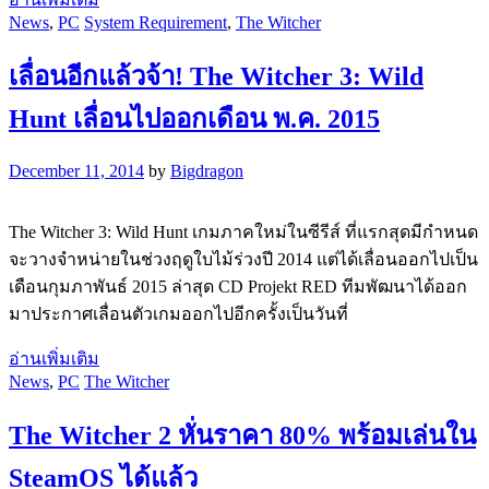
News
,
PC
System Requirement
,
The Witcher
เลื่อนอีกแล้วจ้า! The Witcher 3: Wild
Hunt เลื่อนไปออกเดือน พ.ค. 2015
December 11, 2014
by
Bigdragon
The Witcher 3: Wild Hunt เกมภาคใหม่ในซีรีส์ ที่แรกสุดมีกำหนด
จะวางจำหน่ายในช่วงฤดูใบไม้ร่วงปี 2014 แต่ได้เลื่อนออกไปเป็น
เดือนกุมภาพันธ์ 2015 ล่าสุด CD Projekt RED ทีมพัฒนาได้ออก
มาประกาศเลื่อนตัวเกมออกไปอีกครั้งเป็นวันที่
อ่านเพิ่มเติม
News
,
PC
The Witcher
The Witcher 2 หั่นราคา 80% พร้อมเล่นใน
SteamOS ได้แล้ว