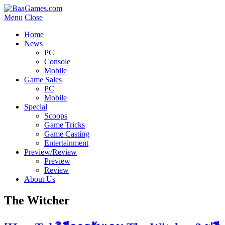
Menu
Close
Home
News
PC
Console
Mobile
Game Sales
PC
Mobile
Special
Scoops
Game Tricks
Game Casting
Entertainment
Preview/Review
Preview
Review
About Us
The Witcher