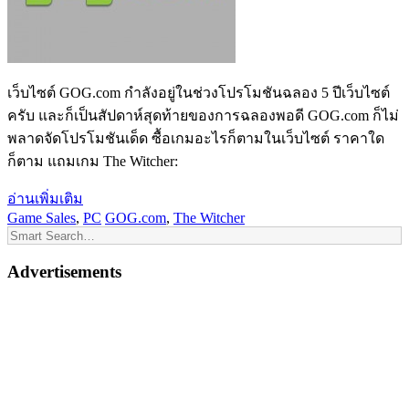
เว็บไซต์ GOG.com กำลังอยู่ในช่วงโปรโมชันฉลอง 5 ปีเว็บไซต์
ครับ และก็เป็นสัปดาห์สุดท้ายของการฉลองพอดี GOG.com ก็ไม่
พลาดจัดโปรโมชันเด็ด ซื้อเกมอะไรก็ตามในเว็บไซต์ ราคาใด
ก็ตาม แถมเกม The Witcher:
อ่านเพิ่มเติม
Game Sales
,
PC
GOG.com
,
The Witcher
Advertisements