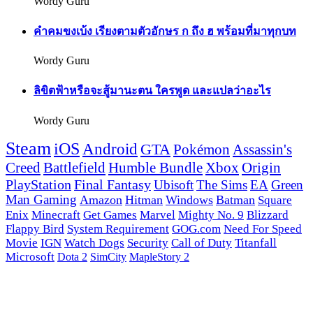
Wordy Guru
คำคมขงเบ้ง เรียงตามตัวอักษร ก ถึง ฮ พร้อมที่มาทุกบท
Wordy Guru
ลิขิตฟ้าหรือจะสู้มานะตน ใครพูด และแปลว่าอะไร
Wordy Guru
Steam
iOS
Android
GTA
Pokémon
Assassin's
Creed
Battlefield
Humble Bundle
Xbox
Origin
PlayStation
Final Fantasy
Ubisoft
The Sims
EA
Green
Man Gaming
Amazon
Hitman
Windows
Batman
Square
Enix
Minecraft
Get Games
Marvel
Mighty No. 9
Blizzard
Flappy Bird
System Requirement
GOG.com
Need For Speed
Movie
IGN
Watch Dogs
Security
Call of Duty
Titanfall
Microsoft
Dota 2
SimCity
MapleStory 2