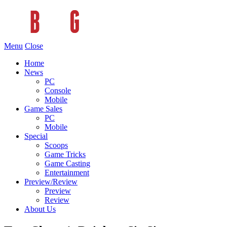
Menu
Close
Home
News
PC
Console
Mobile
Game Sales
PC
Mobile
Special
Scoops
Game Tricks
Game Casting
Entertainment
Preview/Review
Preview
Review
About Us