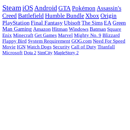
Steam
iOS
Android
GTA
Pokémon
Assassin's
Creed
Battlefield
Humble Bundle
Xbox
Origin
PlayStation
Final Fantasy
Ubisoft
The Sims
EA
Green
Man Gaming
Amazon
Hitman
Windows
Batman
Square
Enix
Minecraft
Get Games
Marvel
Mighty No. 9
Blizzard
Flappy Bird
System Requirement
GOG.com
Need For Speed
Movie
IGN
Watch Dogs
Security
Call of Duty
Titanfall
Microsoft
Dota 2
SimCity
MapleStory 2