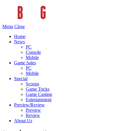
Menu
Close
Home
News
PC
Console
Mobile
Game Sales
PC
Mobile
Special
Scoops
Game Tricks
Game Casting
Entertainment
Preview/Review
Preview
Review
About Us