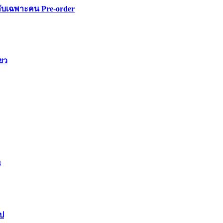
ลับเฉพาะคน Pre-order
ียว
4
ไป