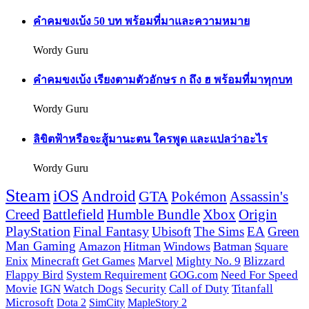
คำคมขงเบ้ง 50 บท พร้อมที่มาและความหมาย
Wordy Guru
คำคมขงเบ้ง เรียงตามตัวอักษร ก ถึง ฮ พร้อมที่มาทุกบท
Wordy Guru
ลิขิตฟ้าหรือจะสู้มานะตน ใครพูด และแปลว่าอะไร
Wordy Guru
Steam
iOS
Android
GTA
Pokémon
Assassin's
Creed
Battlefield
Humble Bundle
Xbox
Origin
PlayStation
Final Fantasy
Ubisoft
The Sims
EA
Green
Man Gaming
Amazon
Hitman
Windows
Batman
Square
Enix
Minecraft
Get Games
Marvel
Mighty No. 9
Blizzard
Flappy Bird
System Requirement
GOG.com
Need For Speed
Movie
IGN
Watch Dogs
Security
Call of Duty
Titanfall
Microsoft
Dota 2
SimCity
MapleStory 2