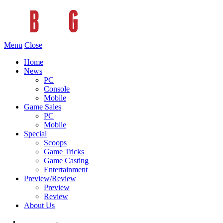
Menu
Close
Home
News
PC
Console
Mobile
Game Sales
PC
Mobile
Special
Scoops
Game Tricks
Game Casting
Entertainment
Preview/Review
Preview
Review
About Us