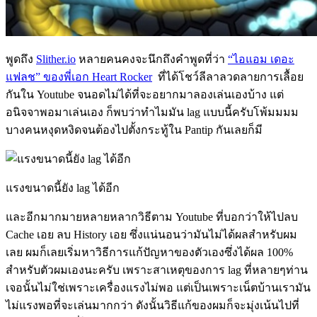
พูดถึง
Slither.io
หลายคนคงจะนึกถึงคำพูดที่ว่า
“ไอแอม เดอะ
แฟลช” ของพี่เอก Heart Rocker
ที่ได้โชว์ลีลาลวดลายการเลื้อย
กันใน Youtube จนอดไม่ได้ที่จะอยากมาลองเล่นเองบ้าง แต่
อนิจจาพอมาเล่นเอง ก็พบว่าทำไมมัน lag แบบนี้ครับโพ้มมมม
บางคนหงุดหงิดจนต้องไปตั้งกระทู้ใน Pantip กันเลยก็มี
แรงขนาดนี้ยัง lag ได้อีก
และอีกมากมายหลายหลากวิธีตาม Youtube ที่บอกว่าให้ไปลบ
Cache เอย ลบ History เอย ซึ่งแน่นอนว่ามันไม่ได้ผลสำหรับผม
เลย ผมก็เลยเริ่มหาวิธีการแก้ปัญหาของตัวเองซึ่งได้ผล 100%
สำหรับตัวผมเองนะครับ เพราะสาเหตุของการ lag ที่หลายๆท่าน
เจอนั้นไม่ใช่เพราะเครื่องแรงไม่พอ แต่เป็นเพราะเน็ตบ้านเรามัน
ไม่แรงพอที่จะเล่นมากกว่า ดังนั้นวิธีแก้ของผมก็จะมุ่งเน้นไปที่