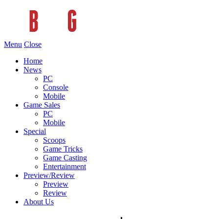
Menu
Close
Home
News
PC
Console
Mobile
Game Sales
PC
Mobile
Special
Scoops
Game Tricks
Game Casting
Entertainment
Preview/Review
Preview
Review
About Us