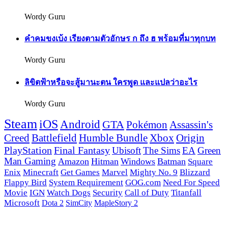
Wordy Guru
คำคมขงเบ้ง เรียงตามตัวอักษร ก ถึง ฮ พร้อมที่มาทุกบท
Wordy Guru
ลิขิตฟ้าหรือจะสู้มานะตน ใครพูด และแปลว่าอะไร
Wordy Guru
Steam
iOS
Android
GTA
Pokémon
Assassin's
Creed
Battlefield
Humble Bundle
Xbox
Origin
PlayStation
Final Fantasy
Ubisoft
The Sims
EA
Green
Man Gaming
Amazon
Hitman
Windows
Batman
Square
Enix
Minecraft
Get Games
Marvel
Mighty No. 9
Blizzard
Flappy Bird
System Requirement
GOG.com
Need For Speed
Movie
IGN
Watch Dogs
Security
Call of Duty
Titanfall
Microsoft
Dota 2
SimCity
MapleStory 2