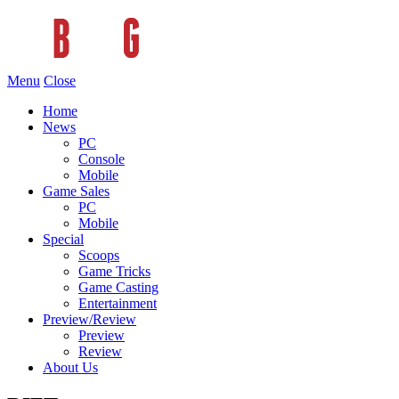
Menu
Close
Home
News
PC
Console
Mobile
Game Sales
PC
Mobile
Special
Scoops
Game Tricks
Game Casting
Entertainment
Preview/Review
Preview
Review
About Us