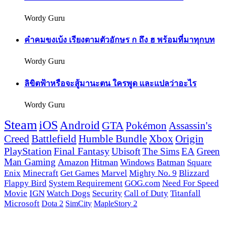
Wordy Guru
คำคมขงเบ้ง เรียงตามตัวอักษร ก ถึง ฮ พร้อมที่มาทุกบท
Wordy Guru
ลิขิตฟ้าหรือจะสู้มานะตน ใครพูด และแปลว่าอะไร
Wordy Guru
Steam
iOS
Android
GTA
Pokémon
Assassin's
Creed
Battlefield
Humble Bundle
Xbox
Origin
PlayStation
Final Fantasy
Ubisoft
The Sims
EA
Green
Man Gaming
Amazon
Hitman
Windows
Batman
Square
Enix
Minecraft
Get Games
Marvel
Mighty No. 9
Blizzard
Flappy Bird
System Requirement
GOG.com
Need For Speed
Movie
IGN
Watch Dogs
Security
Call of Duty
Titanfall
Microsoft
Dota 2
SimCity
MapleStory 2